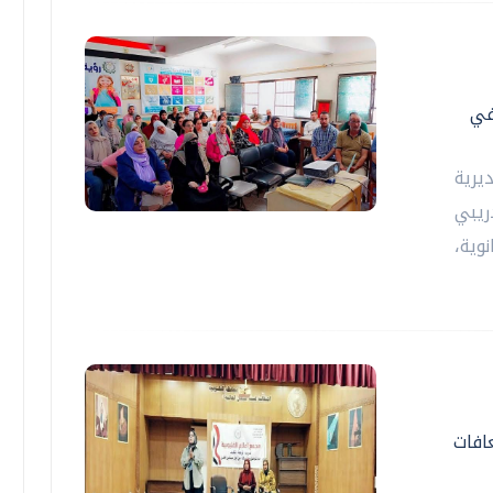
في
يرية
دريبي
وية،
افات