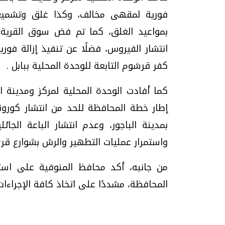
بمواعيد الغلق، كما تم فض سوق القرية و
كفر قرشوم التابعة للوحدة المحلية ببابل .
تحقيقات وحوارات
كما أفادت الوحدة المحلية لمركز ومدينة ال
إطار خطة المحافظة للحد من انتشار كورونا
بمدينة الباجور، وعدم انتشار الباعة الجائ
واستمرار عمليات التطهير والرش بشوارع ق
موجات الطقس الساخنة.. لماذا تحدث وكيف
فيديو.. الإعلام الر
من جانبه، أكد محافظ المنوفية على است
نواجهها؟
وتحديات هائلة
المحافظة، مشددًا على اتخاذ كافة الإجراءات
الخميس، 23 يوليو 2026 05:18 م
الخميس، 30 يوليو 2026 01:09 م