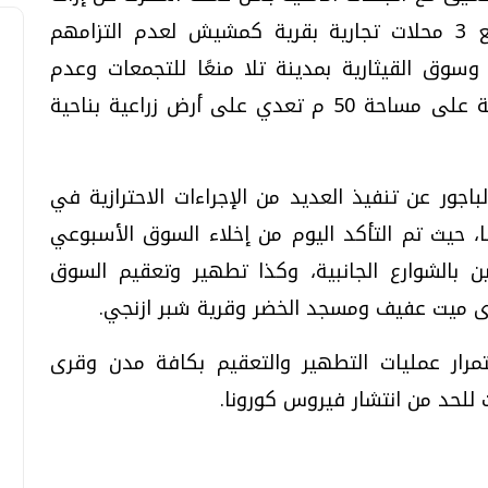
فورية لمقهى مخالف، وكذا غلق وتشميع 3 محلات تجارية بقرية كمشيش لعدم التزامهم
سوق القيثارية بمدينة تلا منعًا للتجمعات وعدم
انتشار الفيروس، فضلًا عن تنفيذ إزالة فورية على مساحة 50 م تعدي على أرض زراعية بناحية
تحقيقات وحوارات
تحقيقات وحوارات
باجور عن تنفيذ العديد من الإجراءات الاحترازية في
، حيث تم التأكد اليوم من إخلاء السوق الأسبوعي
لين بالشوارع الجانبية، وكذا تطهير وتعقيم السوق
رى ميت عفيف ومسجد الخضر وقرية شبر ازنجي.
قمي.. تقنيات واعدة
دليلك للتنسيق الجامعي .. تساؤلات
مرار عمليات التطهير والتعقيم بكافة مدن وقرى
وإجابات
 للحد من انتشار فيروس كورونا.
السبت، 01 اغسطس 2026 10:25 ص