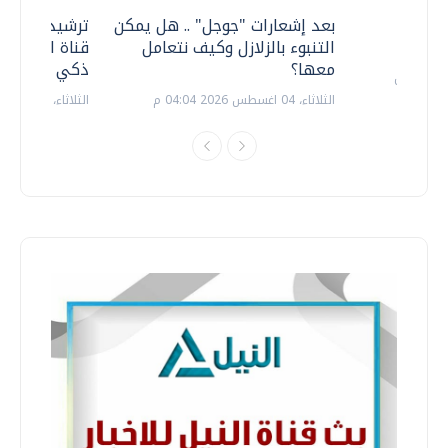
معي ..
بعد إشعارات "جوجل" .. هل يمكن
ترشيدا للمياه
التنبوء بالزلازل وكيف نتعامل
قناة السويس 
معها؟
ذكي بالطاقة
الثلاثاء، 04 اغسطس 2026 04:04 م
الثلاثاء، 14 يوليو 2026 06:11 م