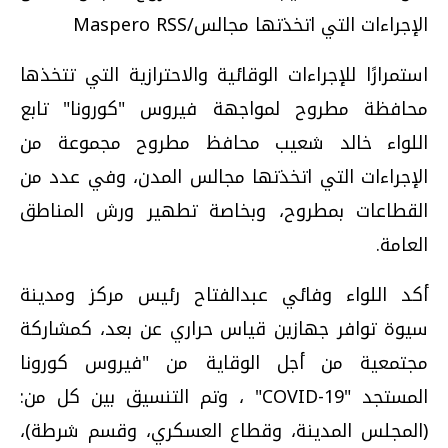
الإجراءات التي اتخذتها مجالس/Maspero RSS
استمرارًا للإجراءات الوقائية والاحترازية التي تتخذها
محافظة مطروح لمواجهة فيروس "كورونا" تابع
اللواء خالد شعيب محافظ مطروح مجموعة من
الإجراءات التي اتخذتها مجالس المدن، وفي عدد من
القطاعات بمطروح، وبخاصة تطهير ورش المناطق
العامة.
أكد اللواء وفائي عبدالفتاح رئيس مركز ومدينة
سيوة توافر جهازين قياس حراري عن بعد، كمشاركة
مجتمعية من أجل الوقاية من "فيروس كورونا
المستجد "
COVID-19
" ، وتم التنسيق بين كل من:
(المجلس المدينة، وقطاع العسكري، وقسم شرطة)،