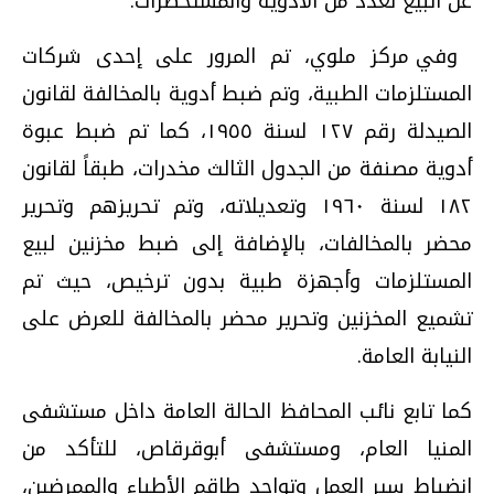
عن البيع لعدد من الأدوية والمستحضرات
.
وفي مركز ملوي، تم المرور على إحدى شركات
المستلزمات الطبية، وتم ضبط أدوية بالمخالفة لقانون
الصيدلة رقم ١٢٧ لسنة ١٩٥٥، كما تم ضبط عبوة
أدوية مصنفة من الجدول الثالث مخدرات، طبقاً لقانون
١٨٢ لسنة ١٩٦٠ وتعديلاته، وتم تحريزهم وتحرير
محضر بالمخالفات، بالإضافة إلى ضبط مخزنين لبيع
المستلزمات وأجهزة طبية بدون ترخيص، حيث تم
تشميع المخزنين وتحرير محضر بالمخالفة للعرض على
النيابة العامة
.
كما تابع نائب المحافظ الحالة العامة داخل مستشفى
المنيا العام، ومستشفى أبوقرقاص، للتأكد من
انضباط سير العمل وتواجد طاقم الأطباء والممرضين،