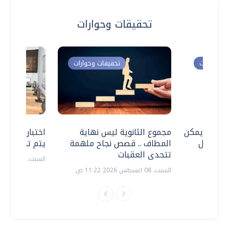
تحقيقات وحوارات
ت وحوارات
تحقيقات وحوارات
 .. هل يمكن
مجموع الثانوية ليس نهاية
اختبارات القد
ف نتعامل
المطاف .. قصص نجاح ملهمة
يتم تنظيمها 
تتحدى العقبات
السبت، 18 يوليو 2026 09:22 ص
السبت، 08 اغسطس 2026 11:22 ص