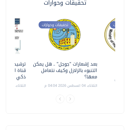
تحقيقات وحوارات
ت وحوارات
تحقيقات وحوارات
معي ..
بعد إشعارات "جوجل" .. هل يمكن
ترشيدا للمياه
التنبوء بالزلازل وكيف نتعامل
قناة السويس 
معها؟
ذكي بالطاقة
الثلاثاء، 04 اغسطس 2026 04:04 م
الثلاثاء، 14 يوليو 2026 06:11 م