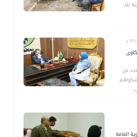
ة تلا،
كاوى
عدد من
 شكواهم
..
ية العامة