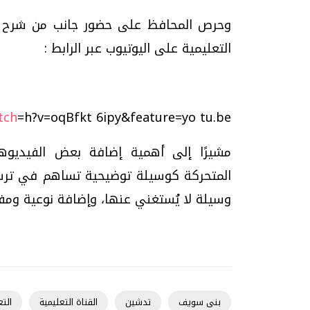
وحرص المحافظ على حضور جانب من شرح ا
التعليمية على اليوتيوب عبر الرابط :
tch
=h?v=oqBfkt 6ipy&feature=yo tu.be
مشيرًا إلى أهمية إضافة بعض الفيديوها
المتحركة كوسيلة توضيحية تساهم في ترسي
وسيلة لا يُستغني عنها، وإضافة نوعية ومفي
بنى سويف
تدشين
القناة التعليمية
الت