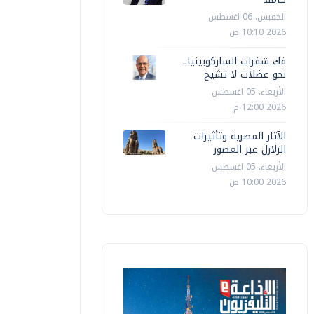
الخميس، 06 اغسطس
2026 10:10 ص
فك شفرات الساركوبينيا..
نحو عضلات لا تشيخ
الأربعاء، 05 اغسطس
2026 12:00 م
الآثار المصرية وتأثيرات
الزلازل عبر العصور
محافظات
الأربعاء، 05 اغسطس
محافظات
حافظ الإسماعيلية يعلن تدشين مبادرة
2026 10:00 ص
صحح مفاهيمك" بالتنسيق مع وزارة
ندوة حول 
لأوقاف
الثانوية 
إيمان العربي
الأربعاء، 17 سبتمبر 2025 06:04 م
محمد خلف أ