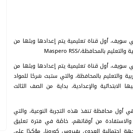
تحقيقات وحوارات
تحقيقات وحوارات
 سويف، أول قناة تعليمية يتم إعدادها وبثها من
عليم بالمحافظة،/Maspero RSS
 سويف، أول قناة تعليمية يتم إعدادها وبثها من
تربية والتعليم بالمحافظة، والتي ستبث شرحًا للمواد
ا الابتدائية والإعدادية، بداية من الصف الثالث
معي .. تساؤلات
بعد إشعارات "جوجل" .. هل يمكن التنبوء
بالزلازل وكيف نتعامل معها؟
الثلاثاء، 04 اغسطس 2026 04:04 م
أول محافظة تنفذ هذه التجربة النوعية، والتي
 والاستفادة من أوقاتهم، خاصًة في فترة تعليق
هة احتمالية العدوى بفيروس كورونا، مؤكدًا على