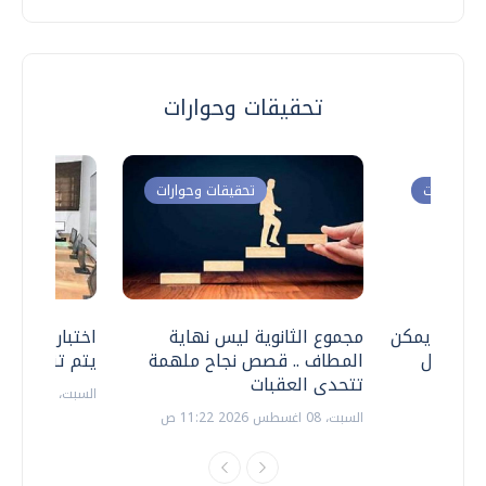
تحقيقات وحوارات
ت وحوارات
تحقيقات وحوارات
 .. هل يمكن
مجموع الثانوية ليس نهاية
اختبارات القد
ف نتعامل
المطاف .. قصص نجاح ملهمة
يتم تنظيمها 
تتحدى العقبات
السبت، 18 يوليو 2026 09:22 ص
السبت، 08 اغسطس 2026 11:22 ص