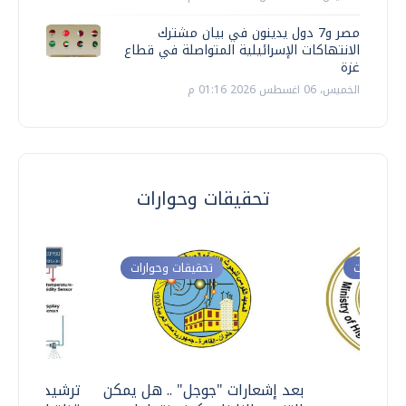
مصر و7 دول يدينون في بيان مشترك
الانتهاكات الإسرائيلية المتواصلة في قطاع
غزة
الخميس، 06 اغسطس 2026 01:16 م
تحقيقات وحوارات
ت وحوارات
تحقيقات وحوارات
معي ..
بعد إشعارات "جوجل" .. هل يمكن
ترشيدا للمياه