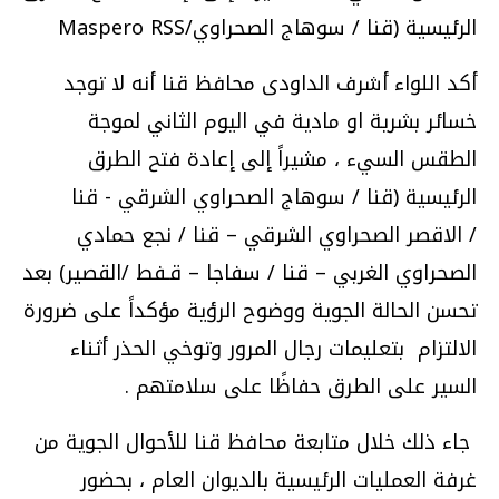
الرئيسية (قنا / سوهاج الصحراوي/Maspero RSS
أكد اللواء أشرف الداودى محافظ قنا أنه لا توجد
خسائر بشرية او مادية في اليوم الثاني لموجة
الطقس السيء ، مشيراً إلى إعادة فتح الطرق
الرئيسية (قنا / سوهاج الصحراوي الشرقي - قنا
/ الاقصر الصحراوي الشرقي – قنا / نجع حمادي
الصحراوي الغربي – قنا / سفاجا – قـفط /القصير) بعد
تحسن الحالة الجوية ووضوح الرؤية مؤكداً على ضرورة
الالتزام بتعليمات رجال المرور وتوخي الحذر أثناء
السير على الطرق حفاظًا على سلامتهم
.
جاء ذلك خلال متابعة محافظ قنا للأحوال الجوية من
غرفة العمليات الرئيسية بالديوان العام ، بحضور