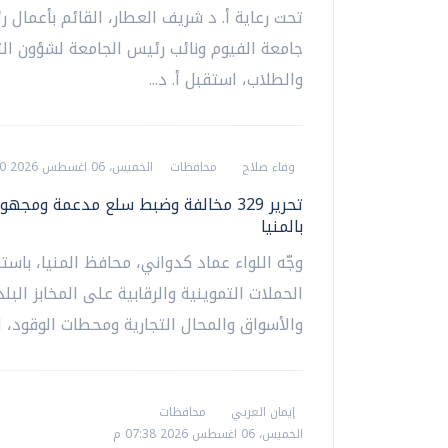
تحت رعاية أ. د شريف العطار، القائم بأعمال 
جامعة الفيوم ونائب رئيس الجامعة لشؤون ال
والطلاب، استقبل أ. د...
وفاء صلاح
محافظات
الخميس، 06 اغسطس 2026 07:40 م
تحرير 329 مخالفة وضبط سلع مدعمة ومجه
بالمنيا
وجّه اللواء عماد كدواني، محافظ المنيا، باست
الحملات التموينية والرقابية على المخابز البلد
والأسواق والمحال التجارية ومحطات الوقود، ل
إيمان العربي
محافظات
الخميس، 06 اغسطس 2026 07:38 م