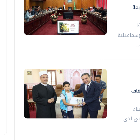
بعة
ظ
إسماعيلية
قاف
اء
ني لدى