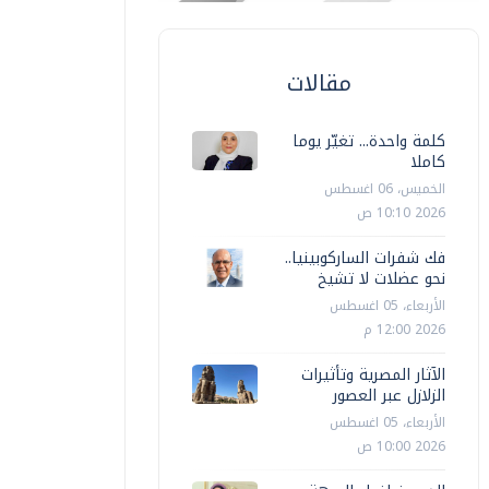
محافظات
محافظات
مقالات
لبحر الأحمر توجيهات صارمة لتطوير
محافظ الب
لخدمات وتحسين البيئة
للمدارس بقيمة
كلمة واحدة... تغيّر يوما
كاملا
أحمد عوض
الإثنين، 07 يوليو 2025 07:02 م
أحمد عوض
الخميس، 06 اغسطس
2026 10:10 ص
فك شفرات الساركوبينيا..
نحو عضلات لا تشيخ
الأربعاء، 05 اغسطس
2026 12:00 م
الآثار المصرية وتأثيرات
الزلازل عبر العصور
الأربعاء، 05 اغسطس
2026 10:00 ص