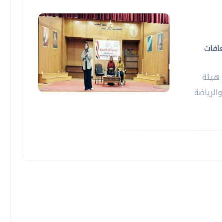
افات
 هيئة
الرياضة