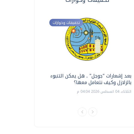
تحقيقات وحوارات
بعد إشعارات "جوجل" .. هل يمكن التنبوء
ترشيدا للمياه والطاق
بالزلازل وكيف نتعامل معها؟
السويس تبتكر نظام ر
الشمسية
الثلاثاء، 04 اغسطس 2026 04:04 م
الثلاثاء، 14 يوليو 2026 06:11 م