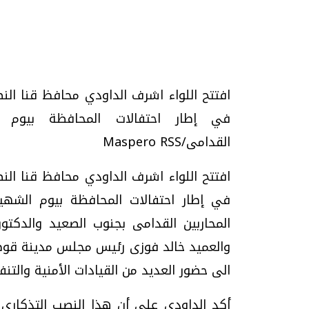
تحقيقات وحوارات
افتتح اللواء اشرف الداودي محافظ قنا ال
في إطار احتفالات المحافظة بيوم ا
القدامى/Maspero RSS
افتتح اللواء اشرف الداودي محافظ قنا ال
في إطار احتفالات المحافظة بيوم الشهي
يف
فيديو.. الإعلام الرقمي.. تقنيات واعدة
دليلك للتنسيق الجا
المحاربين القدامى بجنوب الصعيد والدكت
وتحديات هائلة
وإجابات
والعميد خالد فوزى رئيس مجلس مدينة قوص
الخميس، 30 يوليو 2026 01:09 م
السبت، 01 اغسطس 2026 10:25 ص
الى حضور العديد من القيادات الأمنية والتنف
أكد الداودي على أن هذا النصب التذكاري 