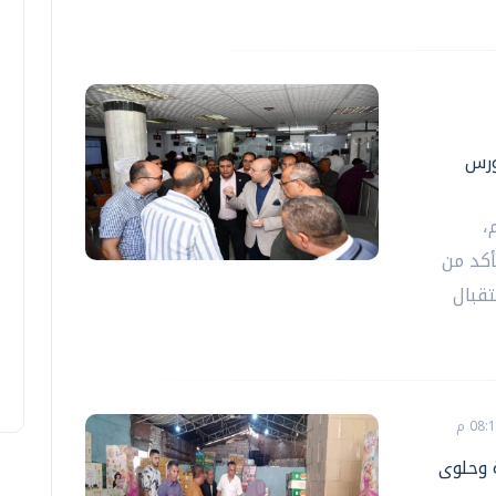
ورس
،
أكد من
تقبال
 وحلوى