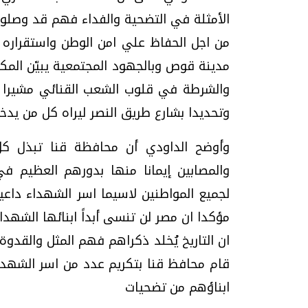
الأمثلة في التضحية والفداء فهم قد وصلوا
من اجل الحفاظ علي امن الوطن واستقراره ل
مدينة قوص وبالجهود المجتمعية يبيّن المكا
والشرطة في قلوب الشعب القنائي مشيرا ال
وتحديدا بشارع طريق النصر ليراه كل من يدخل
وأوضح الداودي أن محافظة قنا تبذل كل
والمصابين إيمانا منها بدورهم العظيم 
لجميع المواطنين لاسيما اسر الشهداء داع
مؤكدا ان مصر لن تنسى أبداً ابنائها الشهدا
ان التاريخ يُخلد ذكراهم فهم المثل والقدو
قام محافظ قنا بتكريم عدد من اسر الشهدا
ابناؤهم من تضحيات