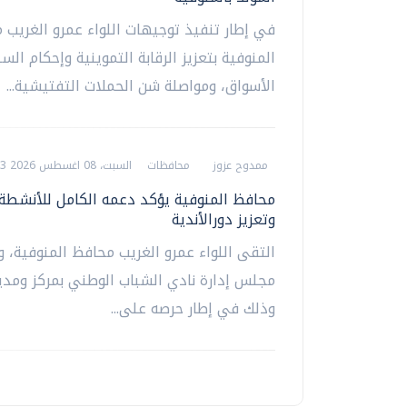
في إطار تنفيذ توجيهات اللواء عمرو الغريب 
المنوفية بتعزيز الرقابة التموينية وإحكام ال
الأسواق، ومواصلة شن الحملات التفتيشية...
ممدوح عزوز
محافظات
السبت، 08 اغسطس 2026 07:23 م
محافظ المنوفية يؤكد دعمه الكامل للأنشطة 
وتعزيز دورالأندية
التقى اللواء عمرو الغريب محافظ المنوفية، وف
مجلس إدارة نادي الشباب الوطني بمركز ومدين
وذلك في إطار حرصه على...