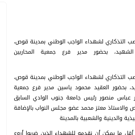
تحقيقات وحوارات
تحقيقات وحوارات
نصب التذكاري لشهداء الواجب الوطني بمدينة قوص،
لشهيد، بحضور مدير فرع جمعية المحاربين
نصب التذكاري لشهداء الواجب الوطني بمدينة قوص،
د، بحضور العقيد محمود ياسين مدير فرع جمعية
معي .. تساؤلات
بعد إشعارات "جوجل" .. هل يمكن التنبوء
ور عباس منصور رئيس جامعة جنوب الوادي السابق
بالزلازل وكيف نتعامل معها؟
 والاستاذ معتز محمد عضو مجلس النواب بالإضافة
الثلاثاء، 04 اغسطس 2026 04:04 م
يذية والدينية والشعبية بالمدينة
أقل ما يمكن أن نقدمه للشهداء الذين ضربوا أروع