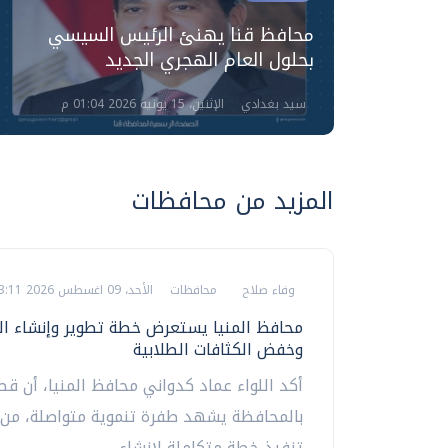
يل
ري
محافظ قنا يهنئ الرئيس السيسي
بحلول العام الهجري الجديد
سيد بغدادي
الإثنين، 15 يونيه 2026 01:04 م
المزيد من محافظات
وفاء صلاح
محافظات
الأحد، 09 اغسطس 2026 03:11 م
محافظ المنيا يستعرض خطة تطوير وإنشاء ا
وخفض الكثافات الطلابية
أكد اللواء عماد كدواني محافظ المنيا، أن قط
بالمحافظة يشهد طفرة تنموية متواصلة، من 
تنفيذ خطة متكاملة لإنشاء...