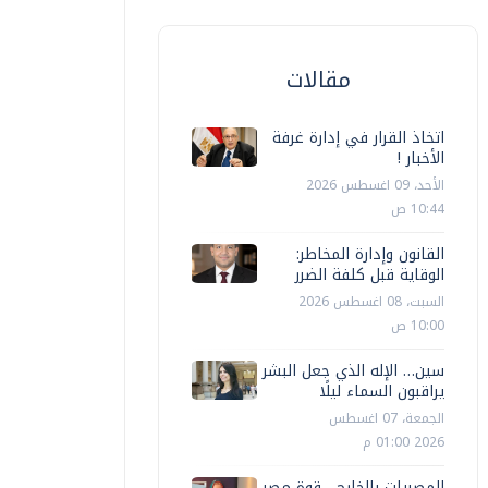
مقالات
اتخاذ القرار في إدارة غرفة
الأخبار !
الأحد، 09 اغسطس 2026
10:44 ص
القانون وإدارة المخاطر:
الوقاية قبل كلفة الضرر
السبت، 08 اغسطس 2026
10:00 ص
سين… الإله الذي جعل البشر
يراقبون السماء ليلًا
الجمعة، 07 اغسطس
2026 01:00 م
محافظات
محافظات
المصريات بالخارج... قوة مصر