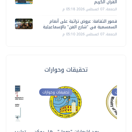
القرآن الكريم
الجمعة، 07 اغسطس 2026 05:18 م
قصور الثقافة: عروض تراثية على أنغام
السمسمية في "شارع الفن" بالإسماعيلية
الجمعة، 07 اغسطس 2026 05:10 م
تحقيقات وحوارات
ت وحوارات
تحقيقات وحوارات
معي ..
بعد إشعارات "جوجل" .. هل يمكن
ترشيدا للمياه