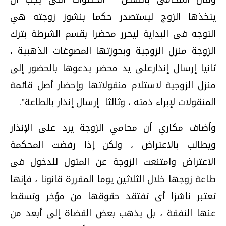
يتخذها الزوج ليستصدر حكما بنشوز زوجته هي
التوجه فى البداية ليحرر محضرا بقسم الشرطة بترك
الزوجة منزل الزوجية وبحوزتها المصوغات الذهبية ،
ثانيا إرسال إنذارعلى يد محضر يدعوها بالحضور إلى
منزل الزوجية لاستلام منقولاتها وإحضار أصل قائمة
المنقولات لإبراء ذمته ، وثالثا إرسال إنذار بالطاعة".
وأضاف مكاري أن محامي الزوجة يرد على الإنذار
ويطالب بالاعتراض ، ولكن إذا رفضت المحكمة
الاعتراض وامتنعت الزوجة عن المثول للدخول فى
طاعة زوجها خلال الثلاثين يوما المقررة قانونا ، فإنها
تعتبر ناشزا أى تفتقد حقوقها من مؤخر وتسقط
عنها النفقة ، بل يذهب بعض القضاة إلى أبعد من