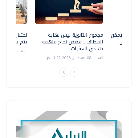
 .. هل يمكن
مجموع الثانوية ليس نهاية
اختبارات القد
ف نتعامل
المطاف .. قصص نجاح ملهمة
يتم تنظيمها 
تتحدى العقبات
السبت، 18 يوليو 2026 09:22 ص
السبت، 08 اغسطس 2026 11:22 ص