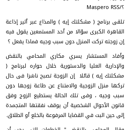
؟/Maspero RSS
تلقى برنامج ( مشكلتك إيه ) والمذاع عبر أثير إذاعة
القاهرة الكبرى سؤالا من أحد المستمعين يقول فيه
إن زوجته تركت المنزل دون سبب وجيه فماذا يفعل ؟
وأفاد المستشار يسري مكاري المحامي بالنقض
والإدارية العليا والدستورية خلال حواره لبرنامج (
مشكلتك إيه ) قائلا إن الزوجة تصبح ناشزا فى حال
تركها منزل الزوجية والامتناع عن طاعة زوجها دون
سبب وجيه ، وفى تلك الحالة يستطيع الزوج وفق
قانون الأحوال الشخصية أن يوقف نفقتها المتجمدة
إلى حين البت في القضايا المرفوعة بالخلع أو الطلاق.
وقال المحامى بالنقض " الخطوات التى يجب أن