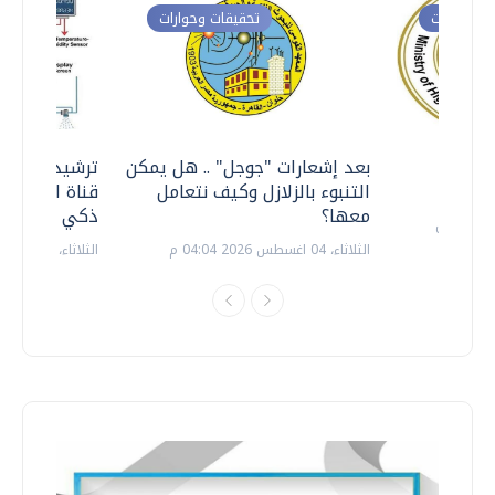
ت وحوارات
تحقيقات وحوارات
معي ..
بعد إشعارات "جوجل" .. هل يمكن
ترشيدا للمياه
التنبوء بالزلازل وكيف نتعامل
قناة السويس 
معها؟
ذكي بالطاقة
الثلاثاء، 04 اغسطس 2026 04:04 م
الثلاثاء، 14 يوليو 2026 06:11 م