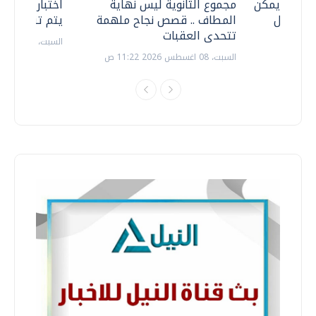
 .. هل يمكن
مجموع الثانوية ليس نهاية
اختبارات القد
ف نتعامل
المطاف .. قصص نجاح ملهمة
يتم تنظيمها 
تتحدى العقبات
السبت، 18 يوليو 2026 09:22 ص
السبت، 08 اغسطس 2026 11:22 ص