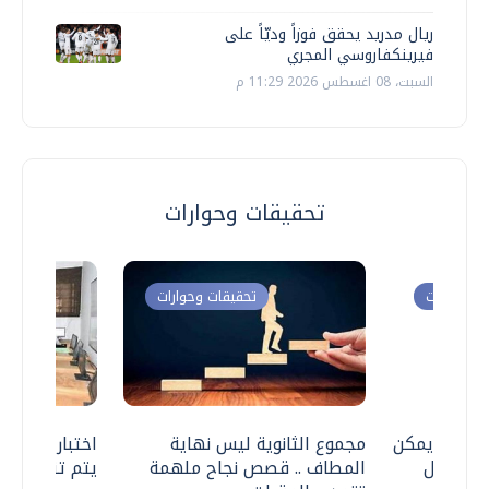
ريال مدريد يحقق فوزاً وديّاً على
فيرينكفاروسي المجري
السبت، 08 اغسطس 2026 11:29 م
تحقيقات وحوارات
ت وحوارات
تحقيقات وحوارات
 .. هل يمكن
مجموع الثانوية ليس نهاية
اختبارات القد
ف نتعامل
المطاف .. قصص نجاح ملهمة
يتم تنظيمها 