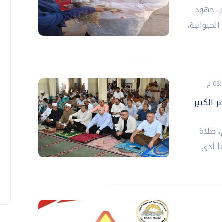
م، جهود
لحيوانية،
 الكبير
 صلاة
ا أدى