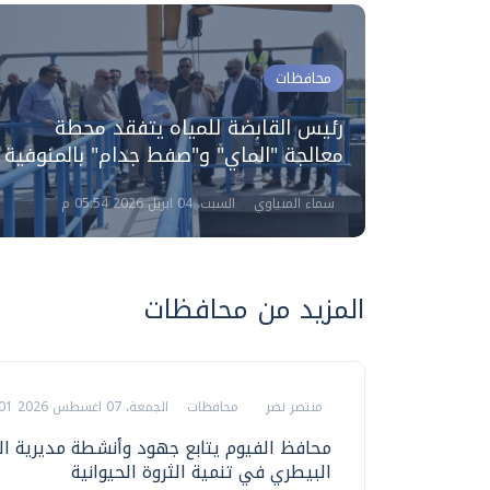
محافظات
تفادة
رئيس القابضة للمياه يتفقد محطة
 الموارد
معالجة "الماي" و"صفط جدام" بالمنوفية
سماء المنياوي
السبت، 04 ابريل 2026 05:54 م
المزيد من محافظات
منتصر نضر
محافظات
الجمعة، 07 اغسطس 2026 09:01 م
محافظ الفيوم يتابع جهود وأنشطة مديرية ا
البيطري في تنمية الثروة الحيوانية