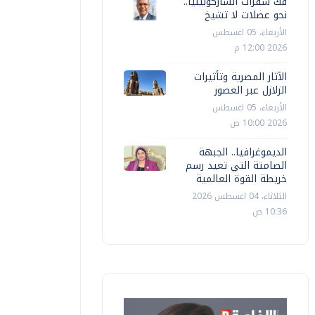
فك شفرات الساركوبينيا..
نحو عضلات لا تشيخ
الأربعاء، 05 اغسطس
2026 12:00 م
محافظات
محافظات
الآثار المصرية وتأثيرات
ئيس الوزراء يتفقد وحدة المكتبة
الصحة تكث
الزلازل عبر العصور
لمتنقلة بقرية شمّا بمركز أشمون
لمواجهة آ
الأربعاء، 05 اغسطس
2026 10:00 ص
ممدوح عزوز
الثلاثاء، 30 سبتمبر 2025 06:46 م
سماء المنيا
الديموغرافيا.. الجبهة
الصامتة التي تعيد رسم
خريطة القوة العالمية
الثلاثاء، 04 اغسطس 2026
10:36 ص