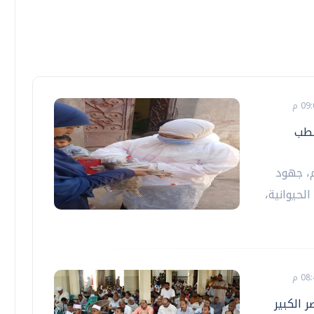
لطب
م، جهود
لحيوانية،
 الكبير