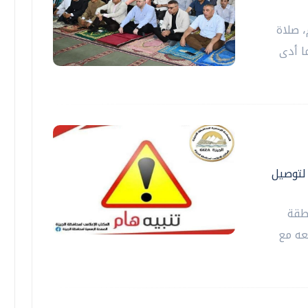
 صلاة
ا أدى
ة الدول العربية ٣ أيام لتوصيل
طقة
عه مع