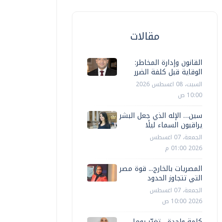
مقالات
القانون وإدارة المخاطر:
محافظات
الوقاية قبل كلفة الضرر
محافظات
السبت، 08 اغسطس 2026
حافظ البحر الأحمر: تطوير خدمات
10:00 ص
ستشفى الغردقة وتعزيز قدرات الكوادر
محافظ الب
لطبية
الاجتماعي
سين… الإله الذي جعل البشر
يراقبون السماء ليلًا
الجمعة، 07 اغسطس
أحمد عوض
الجمعة، 06 مارس 2026 12:22 م
أحمد عوض
2026 01:00 م
المصريات بالخارج... قوة مصر
التي تتجاوز الحدود
الجمعة، 07 اغسطس
2026 10:00 ص
كلمة واحدة... تغيّر يوما