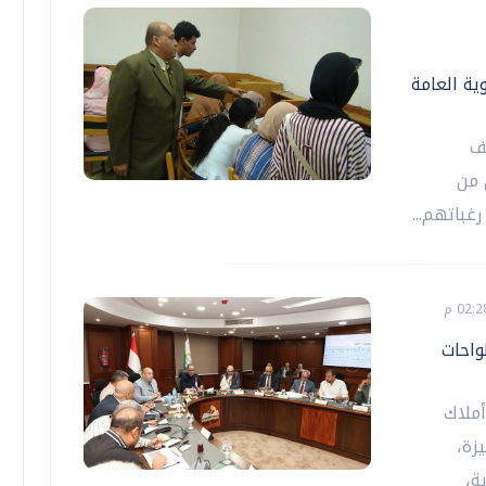
ية العامة
ف
 من
غباتهم...
واحات
أملاك
زة،
ة،