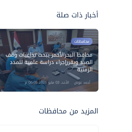
أخبار ذات صلة
محافظات
محافظ البحرالأحمر يبحث تداعيات وقف
سبوعين
الصيد ويقررإجراء دراسة علمية للمدد
الزمنية
أحمد عوض
الأحد، 03 مايو 2026 06:08 م
المزيد من محافظات