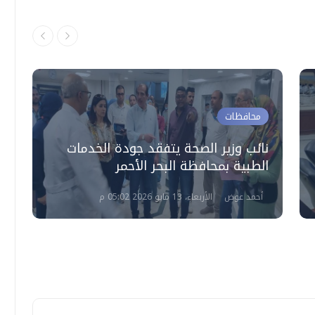
محافظات
م
نائب وزير الصحة يتفقد جودة الخدمات
م
الطبية بمحافظة البحر الأحمر
ا
أحمد عوض
الأربعاء، 13 مايو 2026 05:02 م