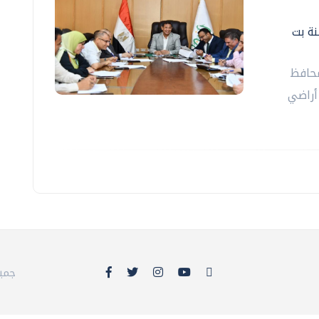
نة بت
محافظ
أراضي
© 26