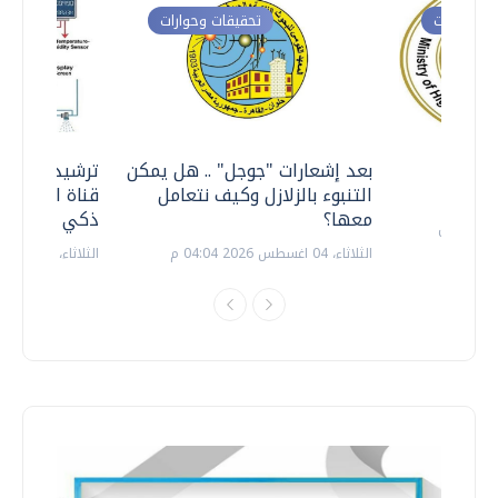
ت وحوارات
تحقيقات وحوارات
معي ..
بعد إشعارات "جوجل" .. هل يمكن
ترشيدا للمياه
التنبوء بالزلازل وكيف نتعامل
قناة السويس 
معها؟
ذكي بالطاقة
الثلاثاء، 04 اغسطس 2026 04:04 م
الثلاثاء، 14 يوليو 2026 06:11 م