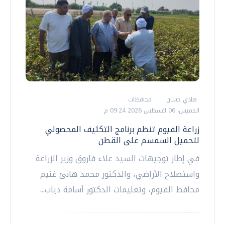
هادي حسان
محافظات
الخميس، 06 اغسطس 2026 09:24 م
زراعة الفيوم تنظم برنامج التكثيف المحصولي
لتحميل السمسم على القطن
في إطار توجيهات السيد علاء فاروق وزير الزراعة
واستصلاح الأراضي، والدكتور محمد هانئ غنيم
محافظ الفيوم، وتعليمات الدكتور أسامة دياب...