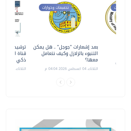
ت وحوارات
تحقيقات وحوارات
معي ..
بعد إشعارات "جوجل" .. هل يمكن
ترشيدا للمياه
التنبوء بالزلازل وكيف نتعامل
قناة السويس 
معها؟
ذكي بالطاقة
الثلاثاء، 04 اغسطس 2026 04:04 م
الثلاثاء، 14 يوليو 2026 06:11 م