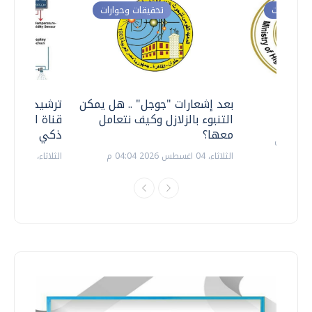
ت وحوارات
تحقيقات وحوارات
معي ..
بعد إشعارات "جوجل" .. هل يمكن
ترشيدا للمياه
التنبوء بالزلازل وكيف نتعامل
قناة السويس 
معها؟
ذكي بالطاقة
الثلاثاء، 04 اغسطس 2026 04:04 م
الثلاثاء، 14 يوليو 2026 06:11 م