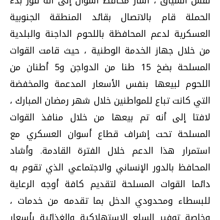
نفس السياق ، أشار محافظ أسوان إلى أنه فور بدء
الحملة قام بالاتصال بقائد المنطقة الجنوبية
العسكرية لدعم المحافظة باللحوم الداجنة والبلدية
من خلال جهاز الخدمة الوطنية ، حيث قامت القوات
المسلحة بضخ 15 طنا من الدواجن و5 أطنان من
اللحوم لبيعها بنفس الأسعار المدعمة والمخفضة
التي كانت تباع للمواطنين خلال شهر رمضان المبارك ،
لافتا إلى أنه تم بيعها من خلال منافذ القوات
المسلحة تحت إشراف قطاع أسوان العسكري مع
استمرار هذا الدعم خلال الفترة القادمة. وأشاد
المحافظ بالدور الإنساني والاجتماعي الذي تقوم به
دائما القوات المسلحة لتقديم كافة أوجه الرعاية
للبسطاء ومحدودي الدخل بما تقدمه من خدمات ،
وخاصة توفير السلع الاستهلاكية والغذائية بأسعار