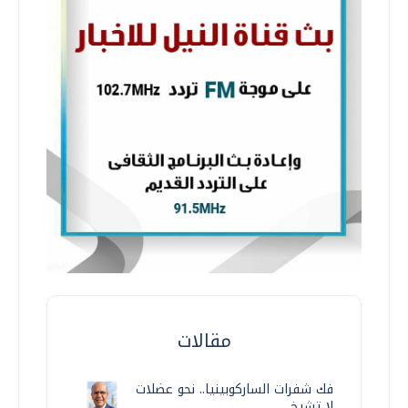
مقالات
فك شفرات الساركوبينيا.. نحو عضلات
لا تشيخ