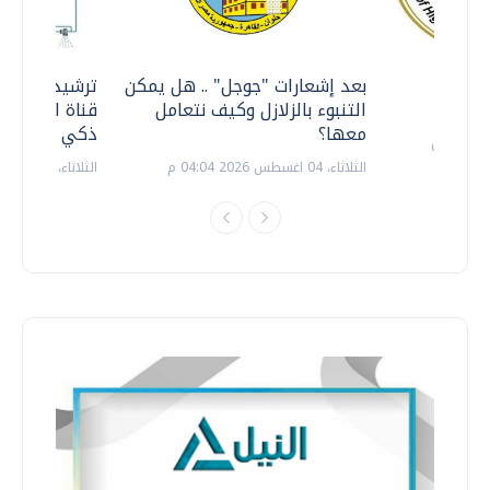
معي ..
بعد إشعارات "جوجل" .. هل يمكن
ترشيدا للمياه
التنبوء بالزلازل وكيف نتعامل
قناة السويس 
معها؟
ذكي بالطاقة
الثلاثاء، 04 اغسطس 2026 04:04 م
الثلاثاء، 14 يوليو 2026 06:11 م