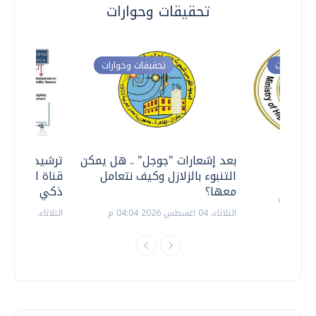
تحقيقات وحوارات
ت وحوارات
تحقيقات وحوارات
معي ..
بعد إشعارات "جوجل" .. هل يمكن
ترشيدا للمياه
التنبوء بالزلازل وكيف نتعامل
قناة السويس 
معها؟
ذكي بالطاقة
الثلاثاء، 04 اغسطس 2026 04:04 م
الثلاثاء، 14 يوليو 2026 06:11 م