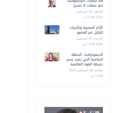
مال أوروبا
على الخدم
فك شفرات الساركوبينيا..
نحو عضلات لا تشيخ
الأربعاء، 05 اغسطس
أخبار مصر
السبت، 20 يونيه 2026 09:27 ص
أ ش أ
السبت، 20 يو
2026 12:00 م
الآثار المصرية وتأثيرات
الزلازل عبر العصور
الأربعاء، 05 اغسطس
2026 10:00 ص
الديموغرافيا.. الجبهة
الصامتة التي تعيد رسم
خريطة القوة العالمية
الثلاثاء، 04 اغسطس 2026
10:36 ص