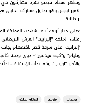
ويظهر مقطع فيديو نشره مشاركون في الاح
الامير لويس وهو يحاول مشاركة الحلوى مع
بريطانية.
إعتلاء الملكة "إليزابيث" العرش البريطان
"إليزابيث" على شرفة قصر باكنغهام بجانب الأ
ويليام" و"كيت ميدلتون"- دوق ودقة كامبريد
والأمير "لويس". وكما بدأت الإحتفالات، اخت
بريطانيا
منوعات
العائلة المالكة