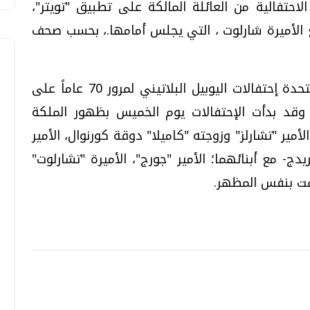
تفالية من العائلة المالكة على تطبيق "تويتر"،
 الأميرة شارلوت ، التي يجلس أمامها.، بحسب صحف
وعلى مدار أربعة أيام، شهدت المملكة المتحدة إحتفالات اليوبيل البلاتيني لمرور 70 عاماً على
ي. وقد بدأت الإحتفالات يوم الخميس بظهور الملكة
مير "تشارلز" وزوجته "كاميلا" دوقة كورنوال، الأمير
ج- مع أبنائهما؛ الأمير "جورج"، الأميرة "تشارلوت"
ُتمت بنفس المظهر.