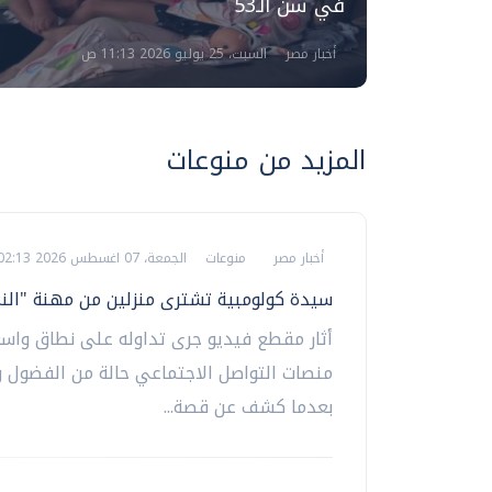
في سن الـ53
أخبار مصر
السبت، 25 يوليو 2026 11:13 ص
المزيد من منوعات
أخبار مصر
منوعات
الجمعة، 07 اغسطس 2026 02:13 م
سيدة كولومبية تشترى منزلين من مهنة "الن
أثار مقطع فيديو جرى تداوله على نطاق واسع
منصات التواصل الاجتماعي حالة من الفضول و
بعدما كشف عن قصة...