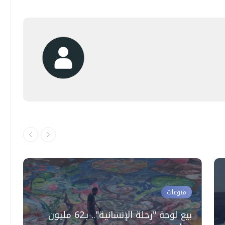
منوعات
بيع لوحة "رحلة الإنسانية".. بـ62 مليون