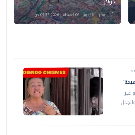
دولار
ش
أخبار مصر
الخميس، 06 اغسطس 2026 09:32 ص
ميمة"
 عبر
الجدل،