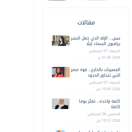
مقالات
سين… الإله الذي جعل البشر
يراقبون السماء ليلًا
الجمعة، 07 اغسطس
2026 01:00 م
المصريات بالخارج... قوة مصر
التي تتجاوز الحدود
الجمعة، 07 اغسطس
2026 10:00 ص
كلمة واحدة... تغيّر يوما
كاملا
منوعات
منوعات
الخميس، 06 اغسطس
2026 10:10 ص
اكتشاف سفينة عمرها 250 عاماً فى