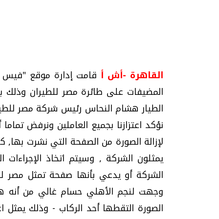
تحقيقات وحوارات
القاهرة -أش أ
قامت إدارة موقع "فيس ب
المضيفات على طائرة مصر للطيران وذلك بن
الطيار هشام النحاس رئيس شركة مصر للطيرا
نؤكد اعتزازنا بجميع العاملين ونرفض تماما
لإزالة الصورة من الصفحة التي نشرت بها, 
موجات الطقس الساخنة.. لماذا تحدث وكيف
فيديو.. الإعلام الر
نواجهها؟
وتحديات هائلة
يمثلون الشركة , وسيتم اتخاذ الإجراءات
الخميس، 23 يوليو 2026 05:18 م
الخميس، 30 يوليو 2026 01:09 م
الشركة أو يدعي بأنها صفحة تمثل مصر للط
وجهت لنجم الأهلي حسام غالي من أنه هو
الصورة التقطها أحد الركاب - وذلك يمثل اع