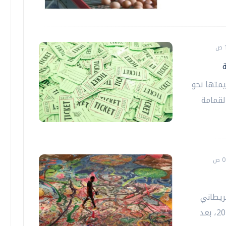
يمتها نحو
لقمامة
بريطاني
ساشا جافري المشهد الفني العالمي عام 2021، بعد