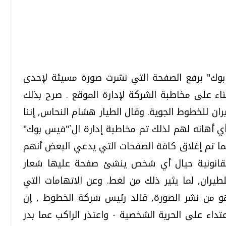
تحقيقات وحوارات
تحقيقات وحوارات
وك" برفع الصفحة التي نشرت صورة مسيئة لإحدى
اء على مخاطبة الشركة لإدارة الموقع . صرح بذلك
ن للخطوط الجوية. وقال الطيار هشام النحاس, إننا
 أي أهانه لهم لذلك تم مخاطبة إدارة ال`"فيس بوك"
كما تم إغلاق كافة الصفحات التي يدعي البعض أنهم
قمي.. تقنيات واعدة
دليلك للتنسيق الجامعي .. تساؤلات
وإجابات
 القانونية حيال أي شخص ينشئ صفحة عليها شعار
السبت، 01 اغسطس 2026 10:25 ص
يران, لما يثير ذلك من لغط. وعن الاتهامات التي
 من نشر الصورة, قالد رئيس شركة الخطوط , إن
تداء على الحرية الشخصية - واعتذر الراكب عما بدر