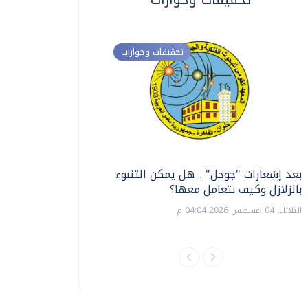
تحقيقات وحوارات
بعد إشعارات "جوجل" .. هل يمكن التنبوء
ترشيدا للمياه والطاق
بالزلازل وكيف نتعامل معها؟
السويس تبتكر نظام ر
الشمسية
الثلاثاء، 04 اغسطس 2026 04:04 م
الثلاثاء، 14 يوليو 2026 06:11 م