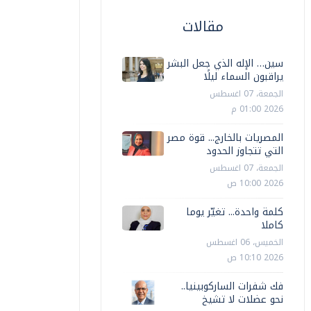
مقالات
سين… الإله الذي جعل البشر
يراقبون السماء ليلًا
الجمعة، 07 اغسطس
2026 01:00 م
المصريات بالخارج... قوة مصر
التي تتجاوز الحدود
الجمعة، 07 اغسطس
2026 10:00 ص
كلمة واحدة... تغيّر يوما
كاملا
الخميس، 06 اغسطس
2026 10:10 ص
فك شفرات الساركوبينيا..
نحو عضلات لا تشيخ