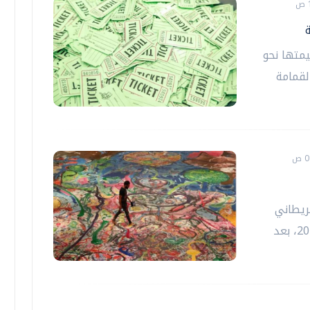
يمتها نحو
لقمامة
بريطاني
ساشا جافري المشهد الفني العالمي عام 2021، بعد