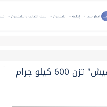
ية
اخبار مصر
إذاعة
تليفزيون
مجلة الاذاعة والتليفزيون
كنوز
اصطياد سمكة "صن فيش" تزن 600 كيلو جرام