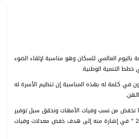
تحقيقات وحوارات
تحقيقات وحوارات
 باليوم العالمي للسكان وهو مناسبة لإلقاء الضوء
 خطط التنمية الوطنية.
ون في كلمة له بهذه المناسبة إن تنظيم الأسرة له
ئهن.
معي .. تساؤلات
بعد إشعارات "جوجل" .. هل يمكن التنبوء
بالزلازل وكيف نتعامل معها؟
ونا نخفض من نسب وفيات الأمهات ونحقق سبل توفير
الثلاثاء، 04 اغسطس 2026 04:04 م
الصحة الإنجابية في أنحاء العالم بحلول 2015 " في إشارة منه إلى هدف خفض معدلات وفيات