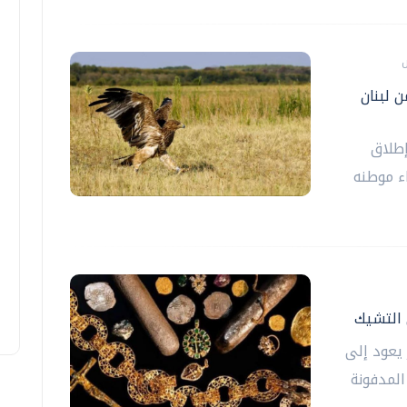
 لبنان
إطلاق
ء موطنه
يعود إلى
المدفونة