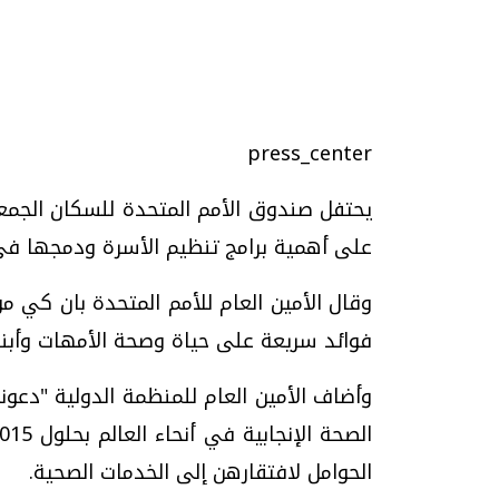
تحقيقات وحوارات
press_center
يحتفل صندوق الأمم المتحدة للسكان الجمعة
على أهمية برامج تنظيم الأسرة ودمجها في
وقال الأمين العام للأمم المتحدة بان كي م
فوائد سريعة على حياة وصحة الأمهات وأبنا
يف
فيديو.. الإعلام الرقمي.. تقنيات واعدة
دليلك للتنسيق الجا
وتحديات هائلة
وإجابات
وأضاف الأمين العام للمنظمة الدولية "دع
الخميس، 30 يوليو 2026 01:09 م
السبت، 01 اغسطس 2026 10:25 ص
الحوامل لافتقارهن إلى الخدمات الصحية.