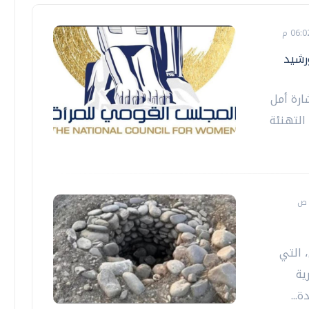
رشيد
ارة أمل
التهنئة
، التي
ية
...