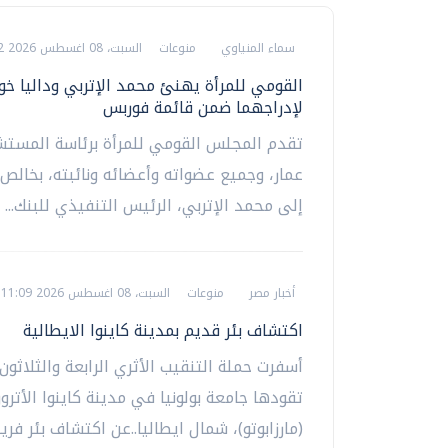
سماء المنياوي
منوعات
السبت، 08 اغسطس 2026 06:02 م
القومي للمرأة يهنئ محمد الإتربي وداليا خو
لإدراجهما ضمن قائمة فوربس
تقدم المجلس القومي للمرأة برئاسة المستش
عمار، وجميع عضواته وأعضائه ونائبته، بخالص 
إلى محمد الإتربي، الرئيس التنفيذي للبنك...
أخبار مصر
منوعات
السبت، 08 اغسطس 2026 11:09 ص
اكتشاف بئر قديم بمدينة كاينوا الايطالية
أسفرت حملة التنقيب الأثري الرابعة والثلاثون
تقودها جامعة بولونيا في مدينة كاينوا الأترور
(مارزابوتو)، شمال ايطاليا..عن اكتشاف بئر فريدة