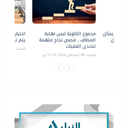
 .. هل يمكن
مجموع الثانوية ليس نهاية
اختبارات القد
ف نتعامل
المطاف .. قصص نجاح ملهمة
يتم تنظيمها 
تتحدى العقبات
السبت، 18 يوليو 2026 09:22 ص
السبت، 08 اغسطس 2026 11:22 ص