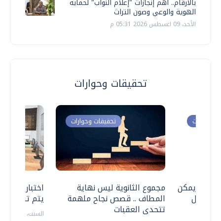
بالأرقام.. أهم إنجازات "إعلام النواب" لحماية
الهوية والوعي وصون التراث
الأحد، 09 اغسطس 2026 05:31 م
تحقيقات وحوارات
ت وحوارات
تحقيقات وحوارات
 .. هل يمكن
مجموع الثانوية ليس نهاية
اختبارات القد
ف نتعامل
المطاف .. قصص نجاح ملهمة
يتم تنظيمها 
تتحدى العقبات
السبت، 18 يوليو 2026 09:22 ص