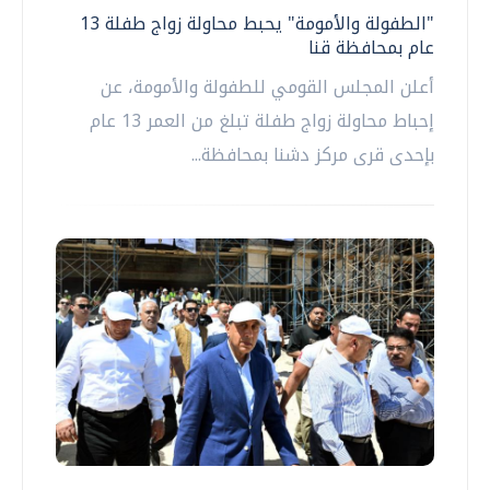
"الطفولة والأمومة" يحبط محاولة زواج طفلة 13
عام بمحافظة قنا
أعلن المجلس القومي للطفولة والأمومة، عن
إحباط محاولة زواج طفلة تبلغ من العمر 13 عام
بإحدى قرى مركز دشنا بمحافظة...