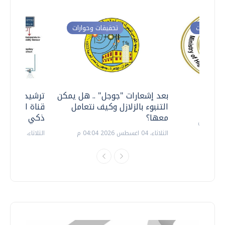
ت وحوارات
تحقيقات وحوارات
معي ..
بعد إشعارات "جوجل" .. هل يمكن
ترشيدا للمياه
التنبوء بالزلازل وكيف نتعامل
قناة السويس 
معها؟
ذكي بالطاقة
الثلاثاء، 04 اغسطس 2026 04:04 م
الثلاثاء، 14 يوليو 2026 06:11 م