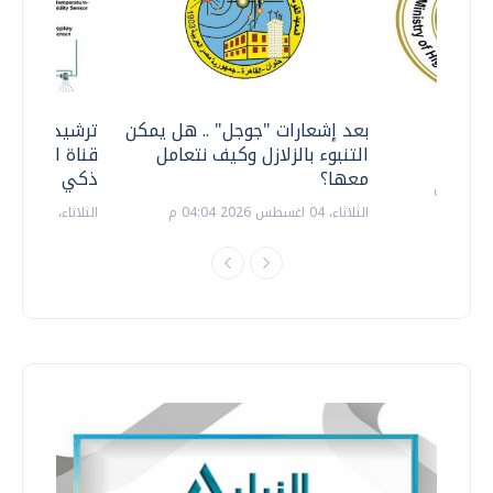
معي ..
بعد إشعارات "جوجل" .. هل يمكن
ترشيدا للمياه
التنبوء بالزلازل وكيف نتعامل
قناة السويس 
معها؟
ذكي بالطاقة
الثلاثاء، 04 اغسطس 2026 04:04 م
الثلاثاء، 14 يوليو 2026 06:11 م