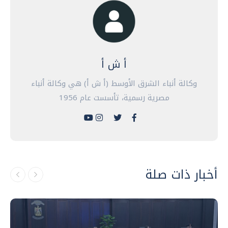
أ ش أ
وكالة أنباء الشرق الأوسط (أ ش أ) هي وكالة أنباء
مصرية رسمية، تأسست عام 1956
أخبار ذات صلة