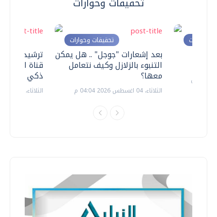
تحقيقات وحوارات
ت وحوارات
تحقيقات وحوارات
معي ..
بعد إشعارات "جوجل" .. هل يمكن
ترشيدا للمياه
التنبوء بالزلازل وكيف نتعامل
قناة السويس 
معها؟
ذكي بالطاقة
الثلاثاء، 04 اغسطس 2026 04:04 م
الثلاثاء، 14 يوليو 2026 06:11 م