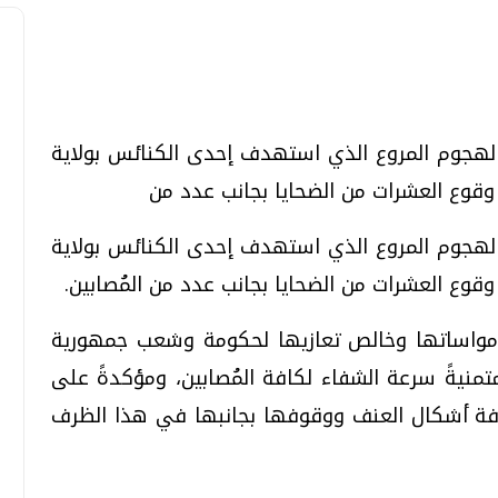
تحقيقات وحوارات
تحقيقات وحوارات
 الهجوم المروع الذي استهدف إحدى الكنائس بولاية
 وقوع العشرات من الضحايا بجانب عدد من
 الهجوم المروع الذي استهدف إحدى الكنائس بولاية
وقوع العشرات من الضحايا بجانب عدد من المُصابين.
 مواساتها وخالص تعازيها لحكومة وشعب جمهورية
معي .. تساؤلات
بعد إشعارات "جوجل" .. هل يمكن التنبوء
بالزلازل وكيف نتعامل معها؟
 متمنيةً سرعة الشفاء لكافة المُصابين، ومؤكدةً على
الثلاثاء، 04 اغسطس 2026 04:04 م
افة أشكال العنف ووقوفها بجانبها في هذا الظرف