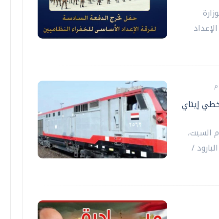
زارة
الإعداد
خطي إيتاي
م السبت،
بارود /