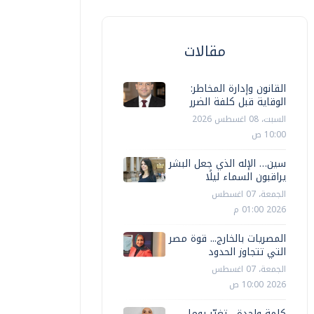
مقالات
القانون وإدارة المخاطر:
الوقاية قبل كلفة الضرر
السبت، 08 اغسطس 2026
10:00 ص
سين… الإله الذي جعل البشر
يراقبون السماء ليلًا
الجمعة، 07 اغسطس
2026 01:00 م
المصريات بالخارج... قوة مصر
التي تتجاوز الحدود
الجمعة، 07 اغسطس
2026 10:00 ص
كلمة واحدة... تغيّر يوما