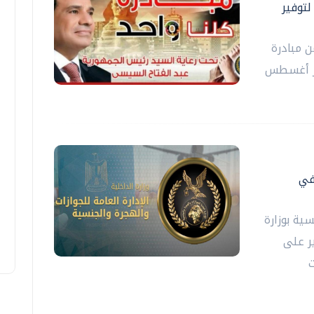
ا واحد" لتوفير
رة الداخلية فعاليات المرحلة الـ28 من مبادرة
هر أغسطس
 في
سية بوزارة
ر على
ت