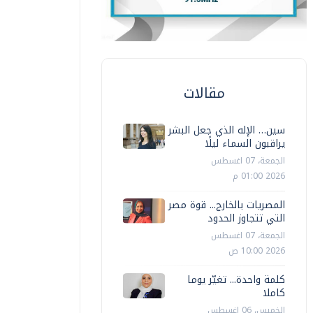
مقالات
سين… الإله الذي جعل البشر
يراقبون السماء ليلًا
الجمعة، 07 اغسطس
2026 01:00 م
المصريات بالخارج... قوة مصر
التي تتجاوز الحدود
الجمعة، 07 اغسطس
2026 10:00 ص
كلمة واحدة... تغيّر يوما
كاملا
الخميس، 06 اغسطس