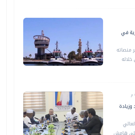
رية في
ر منصاته
خلاله
 وزيادة
لعالي
 على هامش