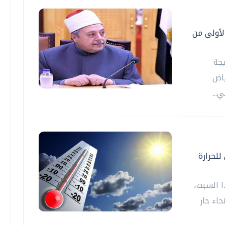
الأولى من
يجة
ياض
...
للحرارة
ا السبت،
اء حار