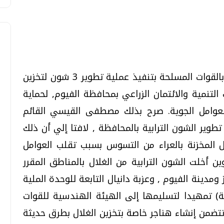
تقوم الهيئة الهندسية بالقوات المسلحة بتنفيذ عملية تطوير 3 شون لتخزين
تحقيقات وحوارات
تحقيقات وحوارات
التنمية والائتمان الزراعي بمحافظة الفيوم, لحماية
العوامل الجوية. صرح بذلك مصطفى القيسي القائم
طوير الشون الترابية بالمحافظة , لافتا إلي أن ذلك
 المخزنة بالعراء من التسوس بسبب تقلب العوامل
وين أخلت الشون الترابية من الغلال بالمناطق المقرر
قمي.. تقنيات واعدة
دليلك للتنسيق الجامعي .. تساؤلات
ومدينة الفيوم , وعزبة دانيال التابعة للوحدة الملية
وإجابات
) تمهيدا لتسليمها إلى الهيئة الهندسية للقوات
السبت، 01 اغسطس 2026 10:25 ص
تتضمن إنشاء هناجر خاصة بتخزين الغلال بطرق حديثة