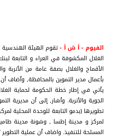
الفيوم - أ ش أ -
تحقيقات وحوارات
الغلال المكشوفة في العراء و التابعة لبنك 
الأقماح والغلال بصفة عامة من الأتربة و
بأعمال مدير التموين بالمحافظة, وأضاف أن ت
يأتي في إطار خطة الحكومة لحماية الغلال
الجوية والأتربة. وأشار, إلى أن مديرية التم
موجات الطقس الساخنة.. لماذا تحدث وكيف
فيديو.. الإعلام الر
تطويرها (بدمو التابعة للوحدة المحلية لمركز 
نواجهها؟
وتحديات هائلة
لمركز و مدينة إطسا , وشونة مدينة طامية
الخميس، 23 يوليو 2026 05:18 م
الخميس، 30 يوليو 2026 01:09 م
المسلحة للتنفيذ. واضاف أن عملية التطوير 