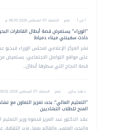
أ ش أ
مصر
الجمعة، 07 اغسطس 2026 06:30 م
"الوزراء" يستعرض قصة أبطال القاطرات البح
حادث سفينتي ميناء دمياط
نشر المركز الإعلامي لمجلس الوزراء فيديو عب
على مواقع التواصل الاجتماعي، يستعرض من 
قصة النجاح التي سطرها أبطال...
د.هند بدارى
مصر
الجمعة، 07 اغسطس 2026 06:02 م
"التعليم العالي": بحث تعزيز التعاون مع تشاد
المنح للطلاب التشاديين
عقد الدكتور عبد العزيز قنصوة وزير التعليم ا
والبحث العلمي والقائم بعمل وزير الثقافة،