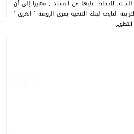
السنة, للحفاظ عليها من الفساد , مشيرا إلى أن
بية التابعة لبنك التنمية بقرى الروضة ` الغرق `
لتطوير.