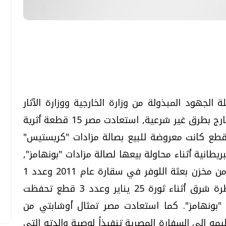
تحقيقات وحوارات
تحقيقات وحوارات
الجهود المبذولة من وزارة الخارجية ووزارة الآثار
لاسترداد القطع الأثرية المصرية المهربة للخارج بطرق غير شرعية, استعادت مصر 15 قطعة أثرية
لية من لندن وهذه القطع عبارة عن (6 قطع كانت معروضة للبيع بصالة مزادات "كريستيس"
قمي.. تقنيات واعدة
دليلك للتنسيق الجامعي .. تساؤلات
وإجابات
بريطانية أثناء محاولة بيعها لصالة مزادات "بونهامز",
السبت، 01 اغسطس 2026 10:25 ص
وعدد 2 قطعة من الكرتوناج تمت سرقتها من مخزن بعثة اللوفر في سقارة عام 2011 وعدد 1
قطعة مسروقة من مخزن مونرو/ آثار القنطرة شرق أثناء ثورة 25 يناير وعدد 3 قطع تحفظت
 "بونهامز". كما استعادت مصر تمثال أوشابتي من
يمه إلي السفارة المصرية تنفيذاً لوصية والدته التي