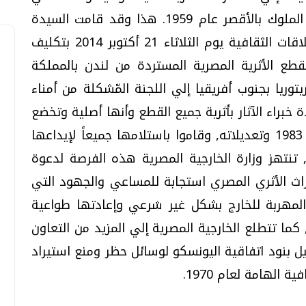
كانت قد أشترته من أحد المواطنين بوداى الملوك بالأقصر عام 1959. هذا وقد قامت السيدة
السفير ألفت فرح مساعد وزير الخارجية للعلاقات الثقافية يوم الثلاثاء 21 أكتوبر 2014 بتكليف
قطع الأثرية المصرية المستردة من لندن بالمملكة
توريا بجنوب أفريقيا إلي اللجنة المّشكلة من أمناء
ة خبراء الآثار بأثرية جميع القطع وأنها أصلية وتخضع
لقانون حماية الآثار المصرية رقم 117 لسنة 1983 وتعديلاته, وقاموا باستلامها جميعاً لإيداعها
 تنتهز وزارة الخارجية المصرية هذه الفرصة لدعوة
ث الأثري المصري استجابة للمساعي والجهود التي
 المهربة للخارج بشكل غير شرعي وإعادتها طواعية
 كما تتطلع الخارجية المصرية إلي المزيد من التعاون
 بنود اتفاقية اليونسكو لوسائل حظر ومنع استيراد
الهامة لعام 1970.