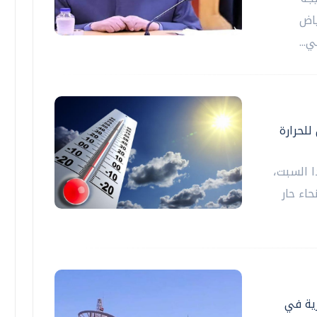
ياض
...
للحرارة
ا السبت،
اء حار
رية في