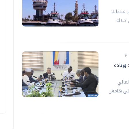
ر منصاته
خلاله
 وزيادة
لعالي
 على هامش