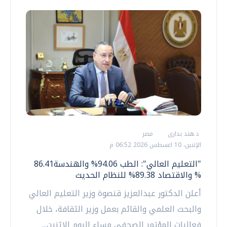
د.هند بدارى
مصر
الإثنين، 10 اغسطس 2026 06:52 م
"التعليم العالي": الطب 94.06% والهندسة86.41
% والاقتصاد 89.38% للنظام الحديث
أعلن الدكتور عبدالعزيز قنصوة وزير التعليم العالي
والبحث العلمي والقائم بعمل وزير الثقافة، خلال
فعاليات المؤتمر الصحفي مساء اليوم الاثنين...