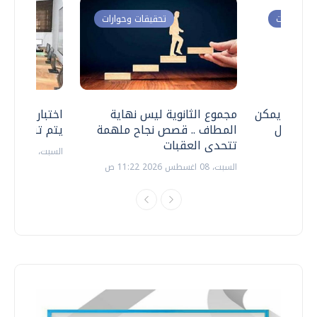
ت وحوارات
تحقيقات وحوارات
 .. هل يمكن
مجموع الثانوية ليس نهاية
اختبارات القد
ف نتعامل
المطاف .. قصص نجاح ملهمة
يتم تنظيمها 
تتحدى العقبات
السبت، 18 يوليو 2026 09:22 ص
السبت، 08 اغسطس 2026 11:22 ص