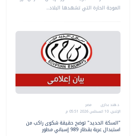
الموجة الحارة التي تشهدها البلاد...
د.هند بدارى
مصر
الإثنين، 10 اغسطس 2026 05:51 م
"السكة الحديد" توضح حقيقة شكوى راكب من
استبدال عربة بقطار 989 إسباني مطور