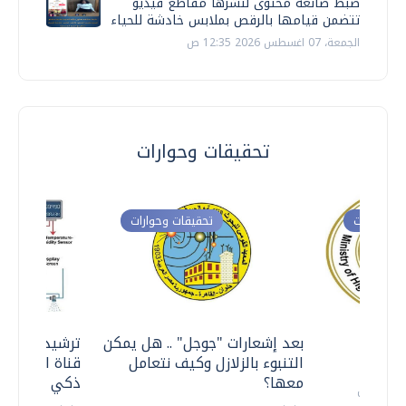
ضبط صانعة محتوى لنشرها مقاطع فيديو
تتضمن قيامها بالرقص بملابس خادشة للحياء
الجمعة، 07 اغسطس 2026 12:35 ص
تحقيقات وحوارات
ت وحوارات
تحقيقات وحوارات
معي ..
بعد إشعارات "جوجل" .. هل يمكن
ترشيدا للمياه
التنبوء بالزلازل وكيف نتعامل
قناة السويس 
معها؟
ذكي بالطاقة