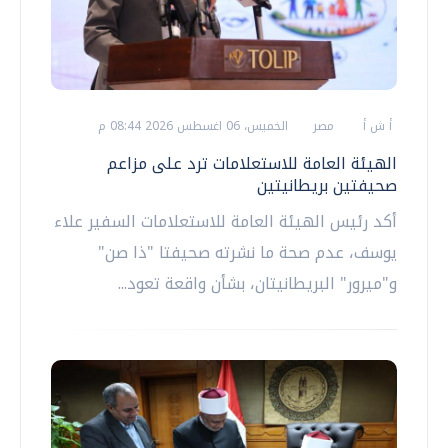
أ ش أ
مصر
الخميس، 06 اغسطس 2026 08:44 م
الهيئة العامة للاستعلامات ترد على مزاعم
صحيفتين بريطانيتين
أكد رئيس الهيئة العامة للاستعلامات السفير علاء
يوسف، عدم صحة ما نشرته صحيفتا "ذا صن"
و"ميرور" البريطانيتان، بشأن واقعة تعود...