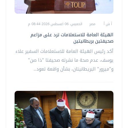
أ ش أ
مصر
الخميس، 06 اغسطس 2026 08:44 م
الهيئة العامة للاستعلامات ترد على مزاعم
صحيفتين بريطانيتين
أكد رئيس الهيئة العامة للاستعلامات السفير علاء
يوسف، عدم صحة ما نشرته صحيفتا "ذا صن"
و"ميرور" البريطانيتان، بشأن واقعة تعود...