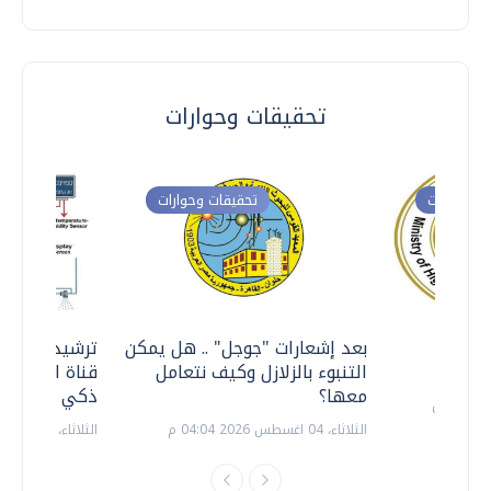
تحقيقات وحوارات
ت وحوارات
تحقيقات وحوارات
معي ..
بعد إشعارات "جوجل" .. هل يمكن
ترشيدا للمياه
التنبوء بالزلازل وكيف نتعامل
قناة السويس 
معها؟
ذكي بالطاقة
الثلاثاء، 04 اغسطس 2026 04:04 م
الثلاثاء، 14 يوليو 2026 06:11 م