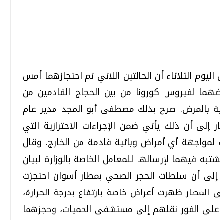
تحقيقات وحوارات
تحقيقات وحوارات
يوم الثلاثاء أن الحالتين اللاتي تم احتجازهما أمس
هما لفيروس كورونا من بين الحجاج القادمين من
بة بالمرض. صرح بذلك مصطفى أبو المجد مدير عام
إلى أن ذلك يأتي ضمن الإجراءات الاحترازية التي
لمواجهة أي أمراض وبائية قادمة من الخارج. وقال
قمي.. تقنيات واعدة
دليلك للتنسيق الجامعي .. تساؤلات
وإجابات
شتبه فيهما لإرسالها للمعامل الخاصة بالوزارة لبيان
السبت، 01 اغسطس 2026 10:25 ص
 إلى أن سلطات الحجر الصحي بمطار أسوان احتجزت
لى المطار ظهرت أعراض خاصة بارتفاع بدرجة الحرارة،
 على الفور نقلهم إلى مستشفى الحميات، وحجزهما