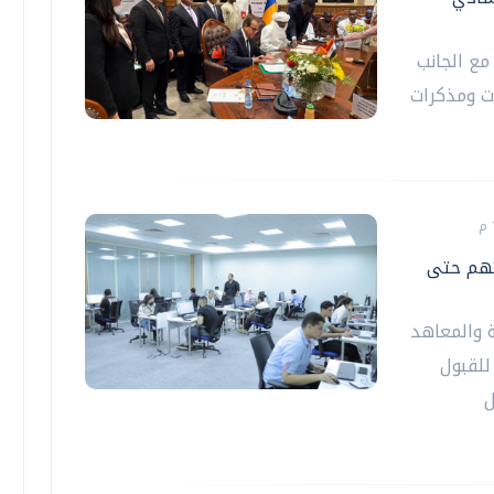
مع الجانب
ت ومذكرات
تهم حتى
 والمعاهد
للقبول
ل