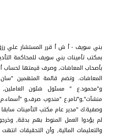
تحقيقات وحوارات
بمكتب تأمينات بني سويف للمحاكمة التأديبي
بأصحاب المعاشات, وصرف قيمتها لحساب أح
المعاشات. وتضم قائمة المتهمين "سان.
و"محمود.ع " مسئول شئون العاملين, 
منشآت",و"تامر.ع "مندوب صرف,و "أسماء.م 
يف
فيديو.. الإعلام الرقمي.. تقنيات واعدة
دليلك للتنسيق الجا
وتحديات هائلة
وإجابات
وصفية.ك "مدير عام مكتب التأمينات سابقا وح
الخميس، 30 يوليو 2026 01:09 م
السبت، 01 اغسطس 2026 10:25 ص
لم يؤدوا العمل المنوط بهم بدقة, وخرجو
والتعليمات المالية, وأن التحقيقات انتهت 