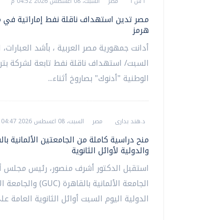
أ ش أ
مصر
السبت، 08 اغسطس 2026 04:52 م
مصر تدين استهداف ناقلة نفط إماراتية في
هرمز
أدانت جمهورية مصر العربية ، بأشد العبارات، ا
السبت/ استهداف ناقلة نفط تابعة لشركة بتر
الوطنية "أدنوك" بصاروخ أثناء...
د.هند بدارى
مصر
السبت، 08 اغسطس 2026 04:47 م
منح دراسية كاملة من الجامعتين الألمانية بال
والدولية لأوائل الثانوية
استقبل الدكتور أشرف منصور، رئيس مجلس أم
الجامعة الألمانية بالقاهرة (GUC) 
الدولية اليوم السبت أوائل الثانوية العامة على