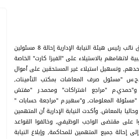
بني سويف - أ ش أ قرر المستشار علي رزق نائب رئيس هيئة النيابة الإدارية إحالة 8 مسئولين
تحقيقات وحوارات
تحقيقات وحوارات
ة لاتهامهم بالاستيلاء على "الفيزا كارت" الخاصة
دهم, وتسهيل استيلاء غير المستحقين على أموال
ج.س "مسئول صرف المعاشات بمكتب التأمينات,
و"حمدي.م "مراجع اشتراكات" ومحمد.ر "مفتش
"مسئولة المعلومات, و"سهير.م "مراجعة حسابات "
معي .. تساؤلات
بعد إشعارات "جوجل" .. هل يمكن التنبوء
بالزلازل وكيف نتعامل معها؟
اليا بالمعاش. وأكدت النيابة الإدارية أن المتهمين
الثلاثاء، 04 اغسطس 2026 04:04 م
ا على مقتضى الواجب الوظيفي, وخالفوا القواعد
إلى إحالة جميع المتهمين للمحاكمة, وإبلاغ النيابة