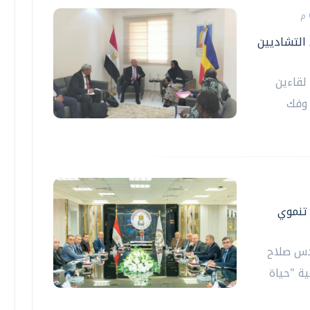
 التشاديين
لقاءين
 وفك
 تنموي
ندس صلاح
ة "حياة