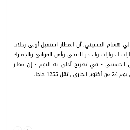
تحقيقات وحوارات
تحقيقات وحوارات
ولي هشام الحسيني, أن المطار استقبل أولى رحلات
رات الجوازات والحجر الصحي وأمن الموانئ والجمارك
هم. وقال الحسيني - في تصريح أدلى به اليوم - إن مطار
قمي.. تقنيات واعدة
دليلك للتنسيق الجامعي .. تساؤلات
وإجابات
السبت، 01 اغسطس 2026 10:25 ص