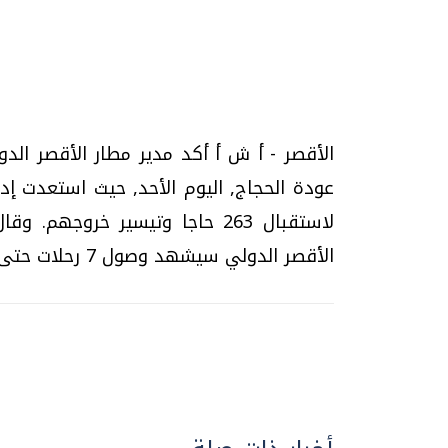
تحقيقات وحوارات
الأقصر - أ ش أ أكد مدير مطار الأقصر الد
عودة الحجاج, اليوم الأحد, حيث استعدت إدا
لاستقبال 263 حاجا وتيسير خروج
الأقصر الدولي سيشهد وصول 7 رحلات حتى يوم 24 من أكتوبر الجاري , تقل 1255 حاجا.
موجات الطقس الساخنة.. لماذا تحدث وكيف
فيديو.. الإعلام الر
نواجهها؟
وتحديات هائلة
الخميس، 23 يوليو 2026 05:18 م
الخميس، 30 يوليو 2026 01:09 م