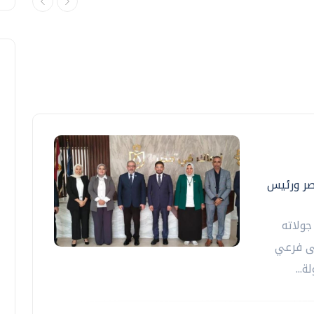
صر ورئيس
جولاته
لى فرعي
...