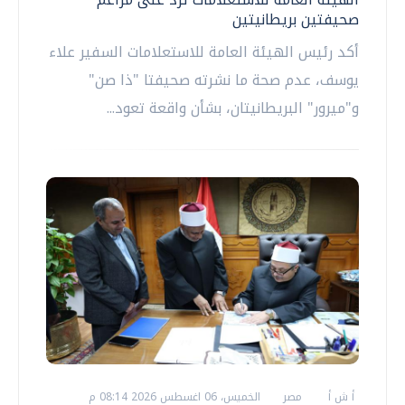
صحيفتين بريطانيتين
أكد رئيس الهيئة العامة للاستعلامات السفير علاء
يوسف، عدم صحة ما نشرته صحيفتا "ذا صن"
و"ميرور" البريطانيتان، بشأن واقعة تعود...
أ ش أ
مصر
الخميس، 06 اغسطس 2026 08:14 م