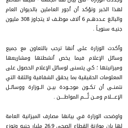
لهذا الخبر وتؤكد أن أجور العاملين بالديوان العام
والبالـغ عـددهــم 6 ألاف موظــف لا يتجاوز 308 مليون
جنيـه سنويـاً .
وأكدت الوزارة على أنها ترحب بالتعاون مع جميع
وسائل الإعلام فيما يخص أنشطتها ومشاريعها
وميزانيتها ؛ كي يتسنى لوسائل الإعلام الحصول على
المعلومات الحقيقية بما يحقق الشفافية والثقة التي
نتمنــى أن تكــون موجــودة بيــن الــوزارة ووسائــل
الإعــــلام ومـــن ثَّــــم المواطـــــن .
واوضحت الوزارة في بيانها مصارف الميزانية العامة
لها بان موازنة القطاع الصحي 26.9 مليار جنيه وتوزع