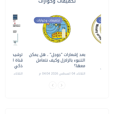
تحقيقات وحوارات
ت وحوارات
تحقيقات وحوارات
معي ..
بعد إشعارات "جوجل" .. هل يمكن
ترشيدا للمياه
التنبوء بالزلازل وكيف نتعامل
قناة السويس 
معها؟
ذكي بالطاقة
الثلاثاء، 04 اغسطس 2026 04:04 م
الثلاثاء، 14 يوليو 2026 06:11 م