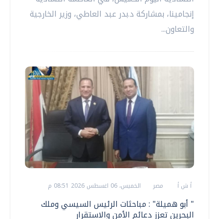
إنجامينا، بمشاركة د.بدر عبد العاطي، وزير الخارجية
والتعاون...
أ ش أ
مصر
الخميس، 06 اغسطس 2026 08:51 م
" أبو هميلة" : مباحثات الرئيس السيسي وملك
البحرين تعزز دعائم الأمن والاستقرار