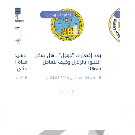
ت وحوارات
تحقيقات وحوارات
معي ..
بعد إشعارات "جوجل" .. هل يمكن
ترشيدا للمياه
التنبوء بالزلازل وكيف نتعامل
قناة السويس 
معها؟
ذكي بالطاقة
الثلاثاء، 04 اغسطس 2026 04:04 م
الثلاثاء، 14 يوليو 2026 06:11 م