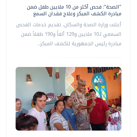
"الصحة": فحص أكثر من 10 ملايين طفل ضمن
مبادرة الكشف المبكر وعلاج فقدان السمع
أعلنت وزارة الصحة والسكان، تقديم خدمات الفحص
السمعي لـ10 ملايين و129 ألفاً و190 طفلاً ضمن
مبادرة رئيس الجمهورية للكشف المبكر...