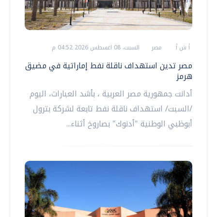
أ ش أ
مصر
السبت، 08 اغسطس 2026 04:52 م
مصر تدين استهداف ناقلة نفط إماراتية في مضيق
هرمز
أدانت جمهورية مصر العربية ، بأشد العبارات، اليوم
/السبت/ استهداف ناقلة نفط تابعة لشركة بترول
أبوظبي الوطنية "أدنوك" بصاروخ أثناء...