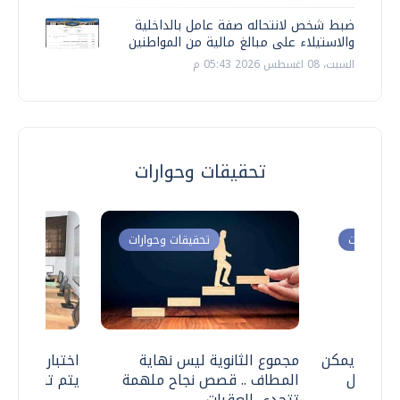
ضبط شخص لانتحاله صفة عامل بالداخلية
والاستيلاء على مبالغ مالية من المواطنين
السبت، 08 اغسطس 2026 05:43 م
تحقيقات وحوارات
ت وحوارات
تحقيقات وحوارات
 .. هل يمكن
مجموع الثانوية ليس نهاية
اختبارات القد
ف نتعامل
المطاف .. قصص نجاح ملهمة
يتم تنظيمها 
تتحدى العقبات