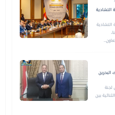
ة التشادية
 التشادية
ا،
اون...
 البحرين
 لجنة
ثنائية بين