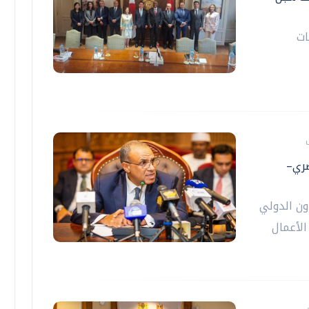
ات
صري–
اون الدولي
الأعمال