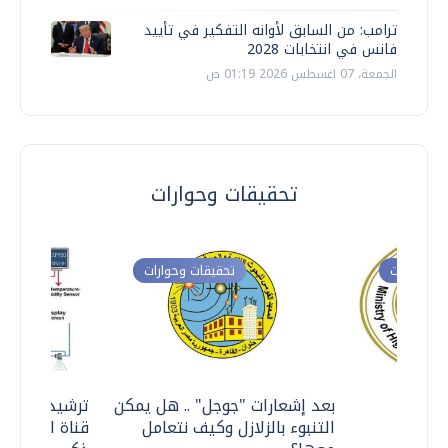
ترامب: من السابق لأوانه التفكير في تأييد
فانس في انتخابات 2028
الجمعة، 07 اغسطس 2026 01:19 ص
تحقيقات وحوارات
ت وحوارات
تحقيقات وحوارات
معي ..
بعد إشعارات "جوجل" .. هل يمكن
ترشيدا للمياه
التنبوء بالزلازل وكيف نتعامل
قناة السويس 