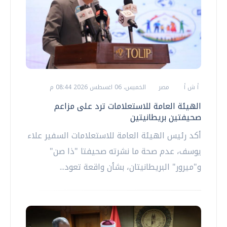
أ ش أ
مصر
الخميس، 06 اغسطس 2026 08:44 م
الهيئة العامة للاستعلامات ترد على مزاعم
صحيفتين بريطانيتين
أكد رئيس الهيئة العامة للاستعلامات السفير علاء
يوسف، عدم صحة ما نشرته صحيفتا "ذا صن"
و"ميرور" البريطانيتان، بشأن واقعة تعود...