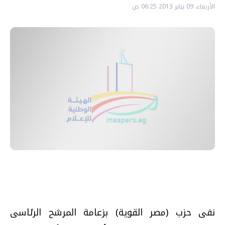
الأربعاء، 09 يناير 2013 06:25 ص
نفى حزب (مصر القوية) بزعامة المرشح الرئاسى