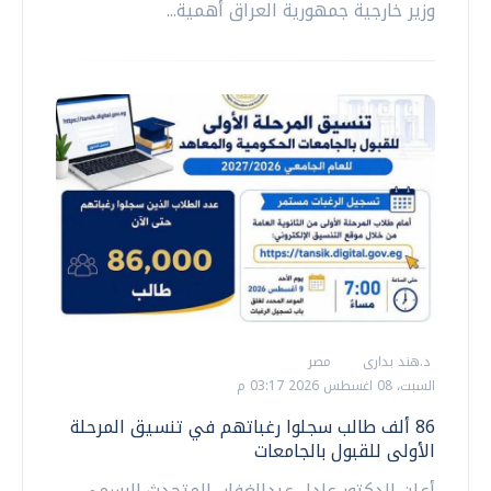
وزير خارجية جمهورية العراق أهمية...
د.هند بدارى
مصر
السبت، 08 اغسطس 2026 03:17 م
86 ألف طالب سجلوا رغباتهم في تنسيق المرحلة
الأولى للقبول بالجامعات
أعلن الدكتور عادل عبدالغفار، المتحدث الرسمي