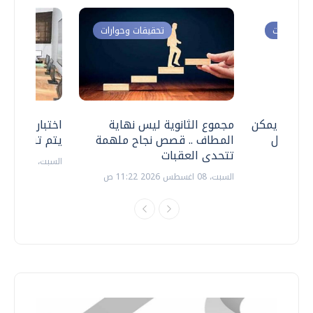
ت وحوارات
تحقيقات وحوارات
 .. هل يمكن
مجموع الثانوية ليس نهاية
اختبارات القد
ف نتعامل
المطاف .. قصص نجاح ملهمة
يتم تنظيمها 
تتحدى العقبات
السبت، 18 يوليو 2026 09:22 ص
السبت، 08 اغسطس 2026 11:22 ص