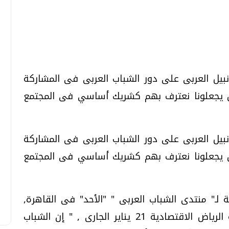
تحقيقات وحوارات
تحقيقات وحوارات
 نبيل العربى على دور الشباب العربى فى المشاركة
أن يجعلونا نعترف بهم كشريك أساسي فى المجتمع
 نبيل العربى على دور الشباب العربى فى المشاركة
معي .. تساؤلات
بعد إشعارات "جوجل" .. هل يمكن التنبوء
أن يجعلونا نعترف بهم كشريك أساسي فى المجتمع
بالزلازل وكيف نتعامل معها؟
الثلاثاء، 04 اغسطس 2026 04:04 م
 لـ" منتدى الشباب العربى " "الأحد" فى القاهرة,
والمقرر رفع التوصيات الخاصة به إلى قمة الرياض الاقتصادية 21 يناير الجارى , " إن الشباب