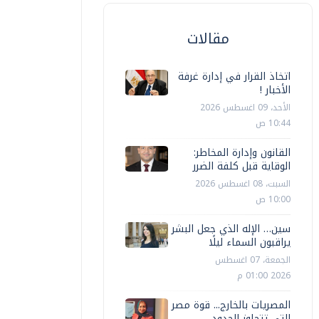
مقالات
اتخاذ القرار في إدارة غرفة
الأخبار !
الأحد، 09 اغسطس 2026
10:44 ص
القانون وإدارة المخاطر:
الوقاية قبل كلفة الضرر
السبت، 08 اغسطس 2026
10:00 ص
سين… الإله الذي جعل البشر
يراقبون السماء ليلًا
الجمعة، 07 اغسطس
2026 01:00 م
المصريات بالخارج... قوة مصر
التي تتجاوز الحدود