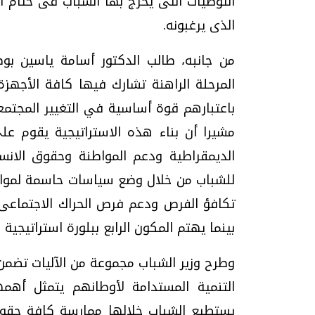
التوصيات التى يخرج بها الشباب فى ختام ا
الذى يرغبونه.
من جانبه، طالب الدكتور أسامة ياسين بوض
المرحلة الراهنة تشارك فيها كافة الأجهز
باعتبارهم قوة أساسية في التغيير المجت
مشيرا أن بناء هذه الاستراتيجية يقوم عل
الديمقراطية ودعم المواطنة وحقوق الانس
للشباب من خلال وضع سياسات حاسمة لمواجه
تكافؤ الفرص ودعم فرص الحراك الاجتماعى ال
بينما يهتم المكون الرابع ببلورة استراتيجية
وطرح وزير الشباب مجموعة من الآليات تضمن
التنمية المستدامة لأوطانهم يتمثل أه
يستطيع الشباب خلالها ممارسة كافة حقوق