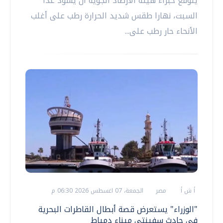
يتوقع خبراء هيئة الأرصاد الجوية أن يسود غدا
السبت، نهارا طقس شديد الحرارة رطب على أغلب
الأنحاء حار رطب على...
أ ش أ
مصر
الجمعة، 07 اغسطس 2026 06:30 م
"الوزراء" يستعرض قصة أبطال القاطرات البحرية
في حادث سفينتي ميناء دمياط