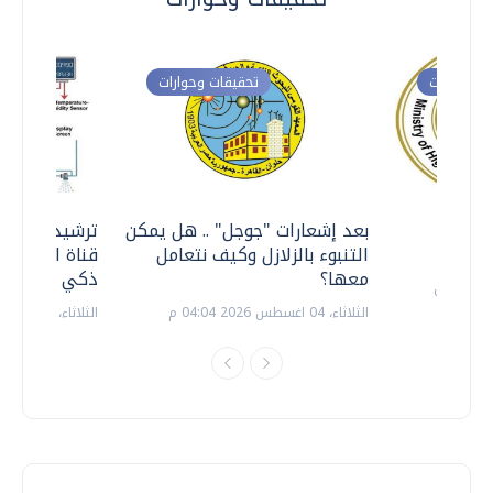
ت وحوارات
تحقيقات وحوارات
معي ..
بعد إشعارات "جوجل" .. هل يمكن
ترشيدا للمياه
التنبوء بالزلازل وكيف نتعامل
قناة السويس 
معها؟
ذكي بالطاقة
الثلاثاء، 04 اغسطس 2026 04:04 م
الثلاثاء، 14 يوليو 2026 06:11 م