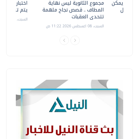
 .. هل يمكن
مجموع الثانوية ليس نهاية
اختبارات القد
ف نتعامل
المطاف .. قصص نجاح ملهمة
يتم تنظيمها 
تتحدى العقبات
السبت، 18 يوليو 2026 09:22 ص
السبت، 08 اغسطس 2026 11:22 ص