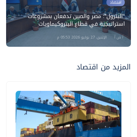
اقتصاد
"البترول": مصر والصين تدفعان بمشروعات
استراتيجية في قطاع البتروكيماويات
أ ش أ
الإثنين، 27 يوليو 2026 05:53 م
المزيد من اقتصاد